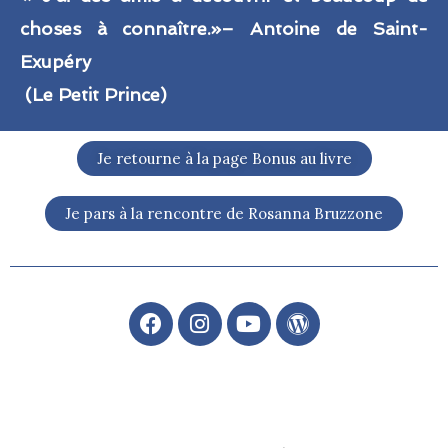
choses à connaître.»
– Antoine de Saint-
Exupéry
(Le Petit Prince)
Je retourne à la page Bonus au livre
Je pars à la rencontre de Rosanna Bruzzone
F
I
Y
W
a
n
o
o
c
s
u
r
e
t
t
d
b
a
u
P
o
g
b
r
o
r
e
e