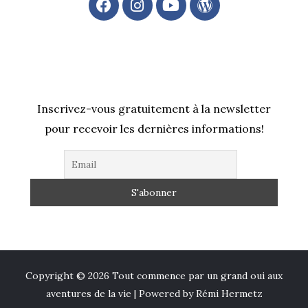
a
n
o
o
c
s
u
r
e
t
t
d
b
a
u
P
o
g
b
r
o
r
e
e
k
a
s
Inscrivez-vous gratuitement à la newsletter
m
s
pour recevoir les dernières informations!
Copyright © 2026 Tout commence par un grand oui aux
aventures de la vie | Powered by Rémi Hermetz