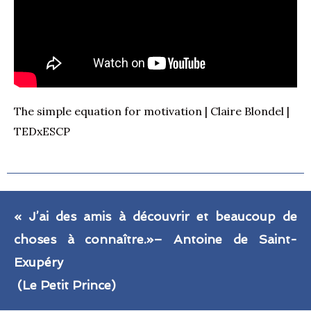
The simple equation for motivation | Claire Blondel |
TEDxESCP
« J’ai des amis à découvrir et beaucoup de
choses à connaître.»
– Antoine de Saint-
Exupéry
(Le Petit Prince)