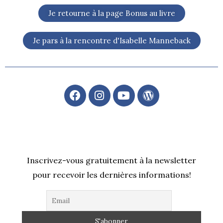
Je retourne à la page Bonus au livre
Je pars à la rencontre d'Isabelle Manneback
F
I
Y
W
a
n
o
o
c
s
u
r
e
t
t
d
b
a
u
P
o
g
b
r
o
r
e
e
Inscrivez-vous gratuitement à la newsletter
k
a
s
pour recevoir les dernières informations!
m
s