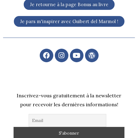
Je retourne à la page Bonus au livre
Je pars m'inspirer avec Guibert del Marmol !
F
I
Y
W
a
n
o
o
c
s
u
r
e
t
t
d
b
a
u
P
o
g
b
r
o
r
e
e
Inscrivez-vous gratuitement à la newsletter
k
a
s
pour recevoir les dernières informations!
m
s